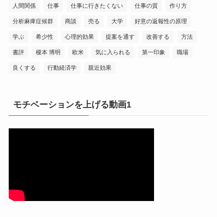
人間関係
仕事
仕事に行きたくない
仕事の質
作り方
分析麻痺症候群
商談
売る
大学
好意の返報性の原理
学ぶ
希少性
心理的効果
提案を通す
改善する
方法
書評
榎本 博明
欧米
気に入られる
第一印象
職場
良くする
行動経済学
親近効果
モチベーションを上げる動画1